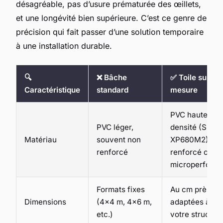
désagréable, pas d’usure prématurée des œillets,
et une longévité bien supérieure. C’est ce genre de
précision qui fait passer d’une solution temporaire
à une installation durable.
🔍
❌ Bâche
✅ Toile sur
Caractéristique
standard
mesure
PVC haute
PVC léger,
densité (SP50
Matériau
souvent non
XP680M2),
renforcé
renforcé ou
microperforé
Formats fixes
Au cm près,
Dimensions
(4x4 m, 4x6 m,
adaptées à
etc.)
votre structur