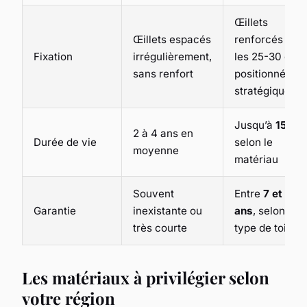
Œillets
Œillets espacés
renforcés tous
Fixation
irrégulièrement,
les 25-30 cm,
sans renfort
positionnés
stratégiqueme
Jusqu’à
15 an
2 à 4 ans en
Durée de vie
selon le
moyenne
matériau
Souvent
Entre
7 et 15
Garantie
inexistante ou
ans
, selon le
très courte
type de toile
Les matériaux à privilégier selon
votre région