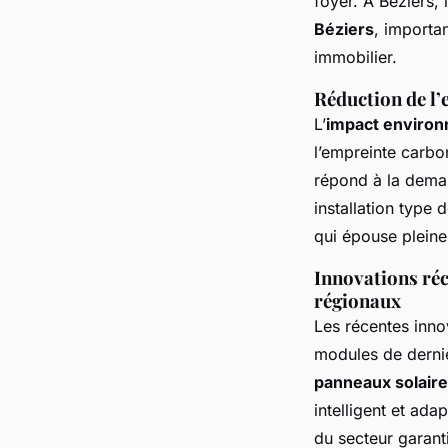
foyer. À Béziers, 
Béziers
, importa
immobilier.
Réduction de l’
L’
impact environ
l’empreinte carbon
répond à la dem
installation type
qui épouse pleine
Innovations réc
régionaux
Les récentes inno
modules de derniè
panneaux solaire
intelligent et ada
du secteur garant