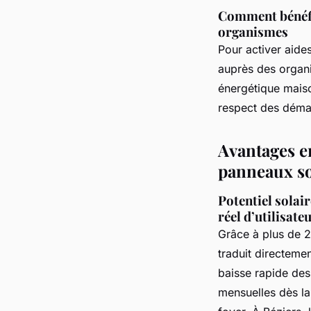
Comment bénéfic
organismes
Pour activer aide
auprès des organi
énergétique maison
respect des démarc
Avantages e
panneaux so
Potentiel solair
réel d’utilisate
Grâce à plus de 2
traduit directeme
baisse rapide des
mensuelles dès la