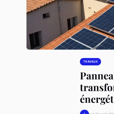
TRAVAUX
Panneau
transf
énergét