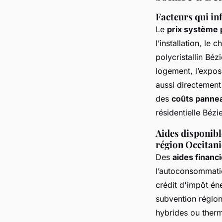
Facteurs qui in
Le
prix système 
l’installation, le
polycristallin Bézi
logement, l’exposi
aussi directement
des
coûts pannea
résidentielle Béz
Aides disponibl
région Occitani
Des
aides financ
l’autoconsommatio
crédit d'impôt én
subvention région
hybrides ou ther