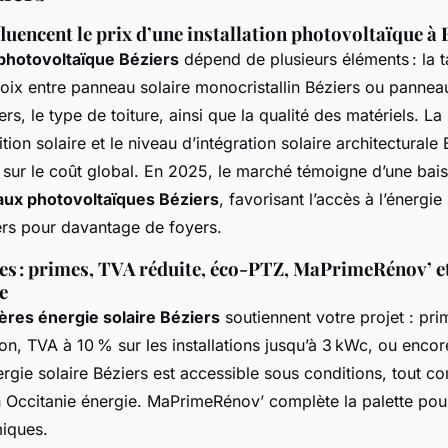
fluencent le prix d’une installation photovoltaïque à 
photovoltaïque Béziers
dépend de plusieurs éléments : la ta
 choix entre panneau solaire monocristallin Béziers ou pannea
ers, le type de toiture, ainsi que la qualité des matériels. La
tion solaire et le niveau d’intégration solaire architecturale
 sur le coût global. En 2025, le marché témoigne d’une bai
ux photovoltaïques Béziers
, favorisant l’accès à l’énergie
iers pour davantage de foyers.
es : primes, TVA réduite, éco-PTZ, MaPrimeRénov’ e
e
ières énergie solaire Béziers
soutiennent votre projet : pri
n, TVA à 10 % sur les installations jusqu’à 3 kWc, ou encor
ergie solaire Béziers est accessible sous conditions, tout c
 Occitanie énergie. MaPrimeRénov’ complète la palette pour 
miques.