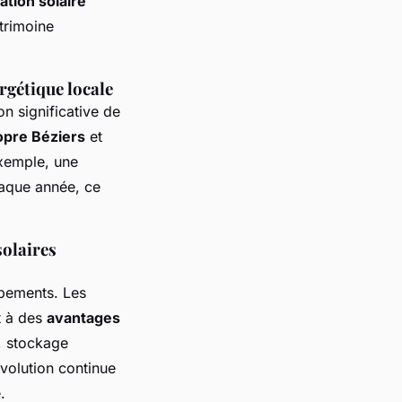
tion solaire
atrimoine
rgétique locale
on significative de
opre Béziers
et
exemple, une
haque année, ce
solaires
ipements. Les
t à des
avantages
, stockage
évolution continue
.