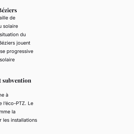
Béziers
ille de
u solaire
 situation du
 Béziers jouent
sse progressive
 solaire
t subvention
me à
e l’éco-PTZ. Le
omme la
les installations