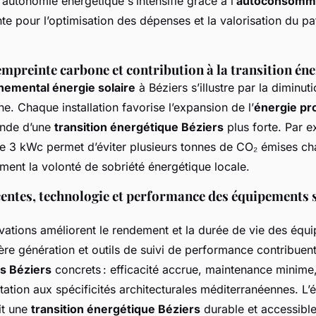
l’autonomie énergétique s’intensifie grâce à l’
autoconsomma
nte pour l’optimisation des dépenses et la valorisation du p
empreinte carbone et contribution à la transition éne
nemental énergie solaire
à Béziers s’illustre par la diminuti
e. Chaque installation favorise l’expansion de l’
énergie pr
ande d’une
transition énergétique Béziers
plus forte. Par 
 de 3 kWc permet d’éviter plusieurs tonnes de CO₂ émises c
ment la volonté de sobriété énergétique locale.
entes, technologie et performance des équipements 
vations améliorent le rendement et la durée de vie des équ
re génération et outils de suivi de performance contribuen
s Béziers
concrets : efficacité accrue, maintenance minime
ptation aux spécificités architecturales méditerranéennes. L’
it une
transition énergétique Béziers
durable et accessible