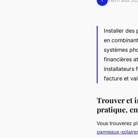
I
Inès
11 août 20
Installer des
en combinant
systèmes phot
financières a
installateurs 
facture et val
Trouver et i
pratique, en
Vous trouverez pl
panneaux-solaire