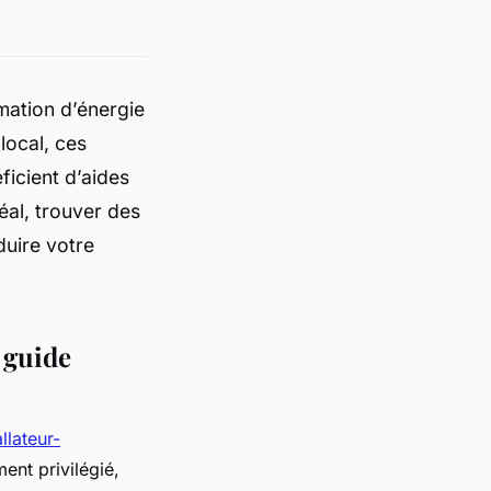
mation d’énergie
local, ces
icient d’aides
éal, trouver des
duire votre
: guide
llateur-
ment privilégié,