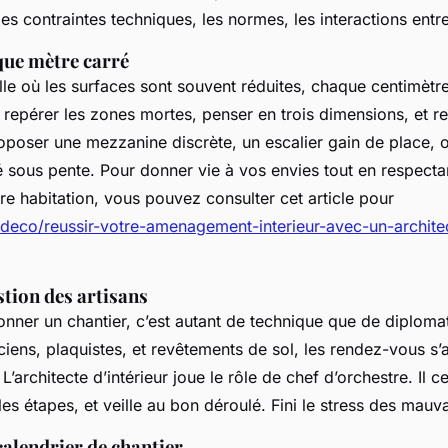
 les contraintes techniques, les normes, les interactions entr
ue mètre carré
lle où les surfaces sont souvent réduites, chaque centimèt
t repérer les zones mortes, penser en trois dimensions, et re
roposer une mezzanine discrète, un escalier gain de place, 
 sous pente. Pour donner vie à vos envies tout en respectan
re habitation, vous pouvez consulter cet article pour
r/deco/reussir-votre-amenagement-interieur-avec-un-architec
stion des artisans
onner un chantier, c’est autant de technique que de diplomat
ciens, plaquistes, et revêtements de sol, les rendez-vous s’
L’architecte d’intérieur joue le rôle de chef d’orchestre. Il ce
es étapes, et veille au bon déroulé. Fini le stress des mauva
calendrier de chantier