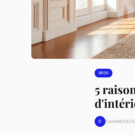
DÉCO
5 raiso
d'intér
C
Camil
06/04/20