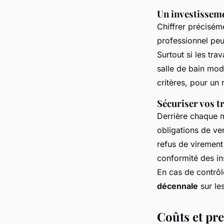
Un investisseme
Chiffrer précisém
professionnel peu
Surtout si les tra
salle de bain mode
critères, pour un r
Sécuriser vos t
Derrière chaque m
obligations de ven
refus de virement 
conformité des ins
En cas de contrôl
décennale
sur le
Coûts et pres