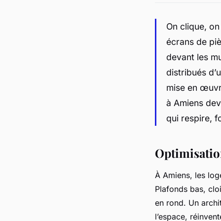
On clique, on
écrans de piè
devant les m
distribués d’u
mise en œuvre
à Amiens devi
qui respire, 
Optimisation
À Amiens, les lo
Plafonds bas, clo
en rond. Un archit
l’espace, réinvent