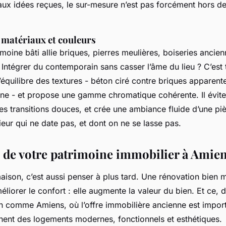
aux idées reçues, le sur-mesure n’est pas forcément hors de p
 matériaux et couleurs
moine bâti allie briques, pierres meulières, boiseries ancie
Intégrer du contemporain sans casser l’âme du lieu ? C’est t
l’équilibre des textures - béton ciré contre briques apparen
ne - et propose une gamme chromatique cohérente. Il évite
les transitions douces, et crée une ambiance fluide d’une piè
rieur qui ne date pas, et dont on ne se lasse pas.
n de votre patrimoine immobilier à Amie
maison, c’est aussi penser à plus tard. Une rénovation bien
liorer le confort : elle augmente la valeur du bien. Et ce, 
n comme Amiens, où l’offre immobilière ancienne est import
ent des logements modernes, fonctionnels et esthétiques.