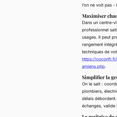
l’on ne voit pas -
Maximiser chaq
Dans un centre-vi
professionnel sai
usages. Il peut p
rangement intégré
techniques de vot
https://coconfr.f
amiens.php
.
Simplifier la ge
On le sait : coord
plombiers, électri
délais débordent. 
échanges, valide l
La maîtrise du 